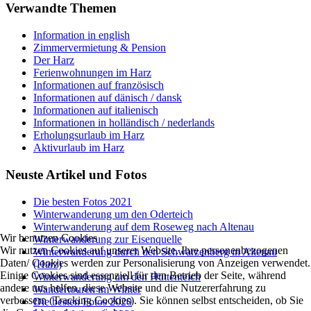
Verwandte Themen
Information in english
Zimmervermietung & Pension
Der Harz
Ferienwohnungen im Harz
Informationen auf französisch
Informationen auf dänisch / dansk
Informationen auf italienisch
Informationen in holländisch / nederlands
Erholungsurlaub im Harz
Aktivurlaub im Harz
Neuste Artikel und Fotos
Die besten Fotos 2021
Winterwanderung um den Oderteich
Winterwanderung auf dem Roseweg nach Altenau
Wir benutzen Cookies
Winterwanderung zur Eisenquelle
Wir nutzen Cookies auf unserer Website. Ihre personenbezogenen
Winterwanderung durch den Schwarzenberg in Altenau
Daten/ Cookies werden zur Personalisierung von Anzeigen verwendet.
(Harz)
Einige Cookies sind essenziell für den Betrieb der Seite, während
Winterwanderung um den Hüttenteich
andere uns helfen, diese Website und die Nutzererfahrung zu
Wandertouren im Winter
verbessern (Tracking Cookies). Sie können selbst entscheiden, ob Sie
Die besten Fotos 2020